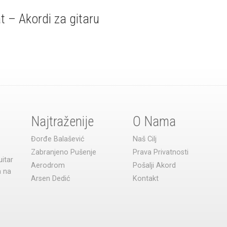
 – Akordi za gitaru
Najtraženije
O Nama
Đorđe Balašević
Naš Cilj
Zabranjeno Pušenje
Prava Privatnosti
uitar
Aerodrom
Pošalji Akord
a na
Arsen Dedić
Kontakt