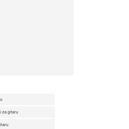
ru
 za gitaru
itaru