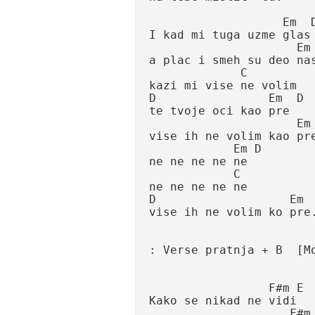
                   Em  D ...

I kad mi tuga uzme glas

                     Em D

a plac i smeh su deo nas
             C

kazi mi vise ne volim

D                Em  D   
te tvoje oci kao pre

                     Em D

vise ih ne volim kao pre
            Em D

ne ne ne ne ne 

            C

ne ne ne ne ne 

D                   Em   
vise ih ne volim ko pre.

: Verse pratnja + B  [Mod
                 F#m E

Kako se nikad ne vidi

                    F#m E
