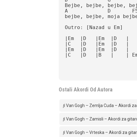
Bejbe, bejbe, bejbe, bejb
A             D       F5-
bejbe, bejbe, moja bejbe 
Outro: [Nazad u Em]

|Em  |D   |Em  |D   |

|C   |D   |Em  |D   |

|Em  |D   |Em  |D   |

|C   |D   |B   |    | Em
Ostali Akordi Od Autora
Van Gogh – Zemlja Cuda – Akordi za 
Van Gogh – Zamisli – Akordi za gitar
Van Gogh – Vrteska – Akordi za gita