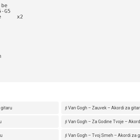
e

G5

    x2



gitaru
Van Gogh – Zauvek – Akordi za gita
u
Van Gogh – Za Godine Tvoje – Akordi
ru
Van Gogh – Tvoj Smeh – Akordi za g