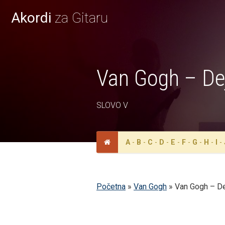
Akordi
za Gitaru
Van Gogh – Dej
SLOVO V
A
-
B
-
C
-
D
-
E
-
F
-
G
-
H
-
I
-
Početna
»
Van Gogh
»
Van Gogh – Dej