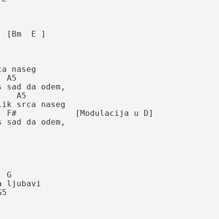
[Bm  E ]

 naseg

A5    

 sad da odem,

  A5

ik srca naseg

 F#            [Modulacija u D]    

sad da odem,

ljubavi
