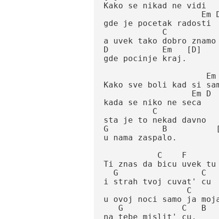
Kako se nikad ne vidi

                    Em D

gde je pocetak radosti

            C

a uvek tako dobro znamo

D           Em   [D]

gde pocinje kraj.

                     Em  D 

Kako sve boli kad si sam
                  Em D

kada se niko ne seca

          C

sta je to nekad davno

G           B          [
u nama zaspalo.

           C    F

Ti znas da bicu uvek tu

  G                 C

i strah tvoj cuvat' cu

                 C       F

u ovoj noci samo ja moja 
   G            C   B   [Modulacija nazad u Em]

na tebe mislit' cu.
