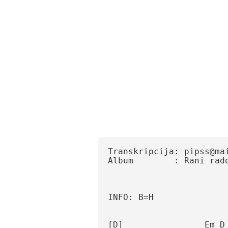
Transkripcija: pipss@mail
Album        : Rani radov
INFO: B=H     

[D]                Em D 