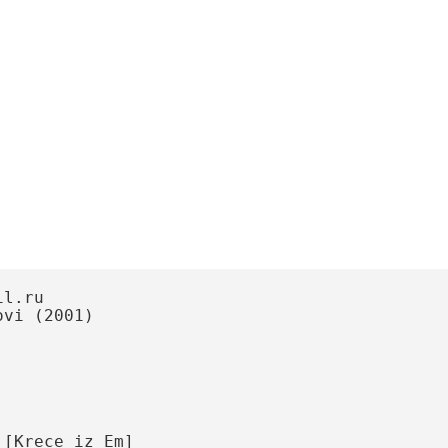
.ru

i (2001)

[Krece iz Em]
