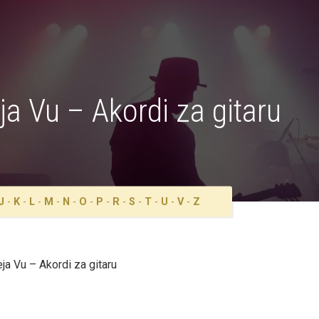
a Vu – Akordi za gitaru
J
-
K
-
L
-
M
-
N
-
O
-
P
-
R
-
S
-
T
-
U
-
V
-
Z
a Vu – Akordi za gitaru