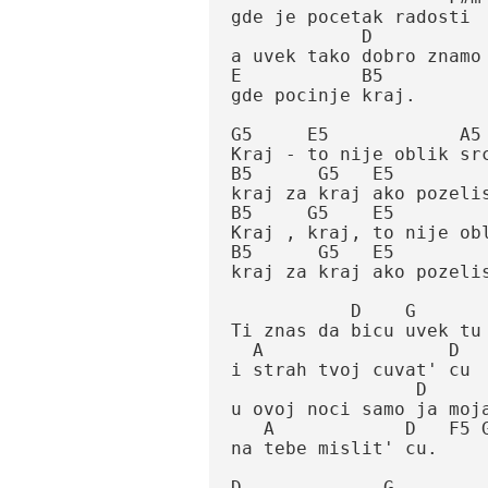
gde je pocetak radosti

            D

a uvek tako dobro znamo

E           B5           
gde pocinje kraj.

G5     E5            A5

Kraj - to nije oblik srca
B5      G5   E5          
kraj za kraj ako pozelis
B5     G5    E5          
Kraj , kraj, to nije obl
B5      G5   E5         
kraj za kraj ako pozelis 
           D    G

Ti znas da bicu uvek tu

  A                 D

i strah tvoj cuvat' cu

                 D       G

u ovoj noci samo ja moja 
   A            D   F5 G5

na tebe mislit' cu.

D             G
