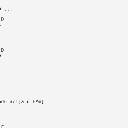


  



 


ulacija u F#m]
