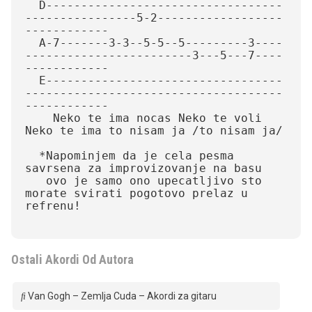
  D----------------------------------
----------------5-2------------------
------------

  A-7-------3-3--5-5--5---------3----
------------------------3---5---7----
------------

  E----------------------------------
-------------------------------------
------------

    Neko te ima nocas Neko te voli               
Neko te ima to nisam ja /to nisam ja/

  *Napominjem da je cela pesma 
savrsena za improvizovanje na basu 

   ovo je samo ono upecatljivo sto 
morate svirati pogotovo prelaz u 
refrenu!

Ostali Akordi Od Autora
Van Gogh – Zemlja Cuda – Akordi za gitaru