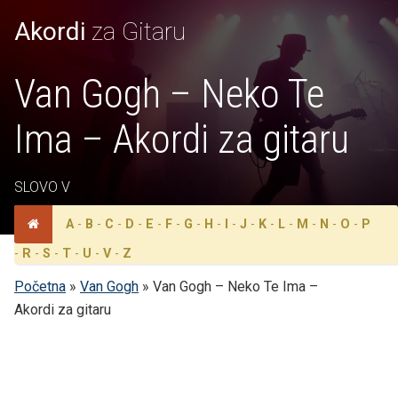
Akordi
za Gitaru
Van Gogh – Neko Te
Ima – Akordi za gitaru
SLOVO V
A
-
B
-
C
-
D
-
E
-
F
-
G
-
H
-
I
-
J
-
K
-
L
-
M
-
N
-
O
-
P
-
R
-
S
-
T
-
U
-
V
-
Z
Početna
»
Van Gogh
»
Van Gogh – Neko Te Ima –
Akordi za gitaru