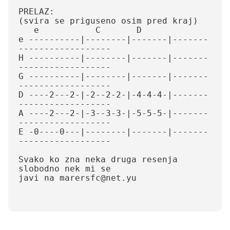
PRELAZ:

(svira se priguseno osim pred kraj)

   e           C       D  

e ----------|--------|-------|-------
------------------

H ----------|--------|-------|-------
------------------

G ----------|--------|-------|-------
------------------

D ----2---2-|-2--2-2-|-4-4-4-|-------
------------------

A ----2---2-|-3--3-3-|-5-5-5-|-------
------------------

E -0----0---|--------|-------|-------
------------------

Svako ko zna neka druga resenja 
slobodno nek mi se  

javi na marersfc@net.yu
