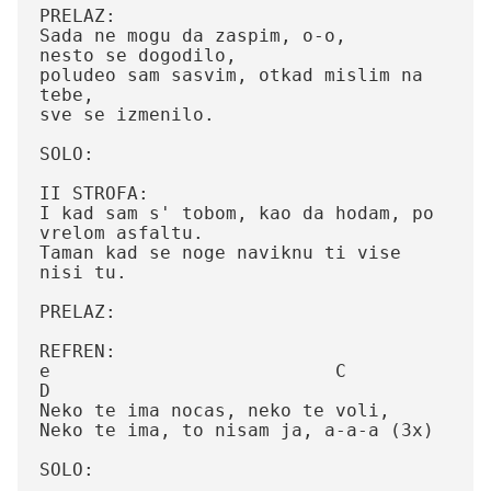
PRELAZ:

Sada ne mogu da zaspim, o-o,

nesto se dogodilo,

poludeo sam sasvim, otkad mislim na 
tebe,

sve se izmenilo.

SOLO:

II STROFA:

I kad sam s' tobom, kao da hodam, po 
vrelom asfaltu.

Taman kad se noge naviknu ti vise 
nisi tu.

PRELAZ:

REFREN:

e			   C		
D		

Neko te ima nocas, neko te voli,

Neko te ima, to nisam ja, a-a-a (3x)

SOLO:
