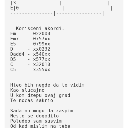
|3---------------|----------------|

E|0---------------|----------------|-
---------------|----------------|

  Korisceni akordi:

Em    - 022000

Em7   - 0757xx

E5    - 0799xx

D     - xx0232

Dadd4 - x540xx

D5    - x577xx

C     - x32010

C5    - x355xx

Hteo bih negde da te vidim

Kao slucajno

U kom dzepu ovaj grad 

Te nocas sakrio

Sada no mogu da zaspim

Nesto se dogodilo

Poludeo sam sasvim

Od kad mislim na tebe
