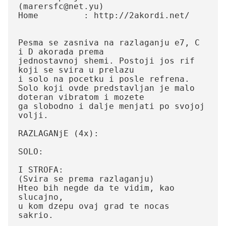
(marersfc@net.yu)

Home         : http://2akordi.net/   

Pesma se zasniva na razlaganju e7, C 
i D akorada prema

jednostavnoj shemi. Postoji jos rif 
koji se svira u prelazu 

i solo na pocetku i posle refrena.

Solo koji ovde predstavljan je malo 
doteran vibratom i mozete

ga slobodno i dalje menjati po svojoj 
volji.

RAZLAGANjE (4x):

SOLO:

I STROFA:

(Svira se prema razlaganju)

Hteo bih negde da te vidim, kao 
slucajno,

u kom dzepu ovaj grad te nocas 
sakrio.
