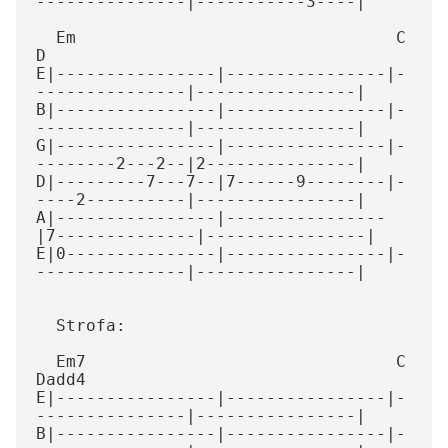
---------------|-----------3----|

  Em                                C                
D

E|----------------|----------------|-
---------------|----------------|

B|----------------|----------------|-
---------------|----------------|

G|----------------|----------------|-
--------2---2--|2---------------|

D|---------7---7--|7------9--------|-
----2----------|----------------|

A|----------------|----------------
|7--------------|----------------|

E|0---------------|----------------|-
---------------|----------------|

  Strofa:

  Em7                               C                
Dadd4

E|----------------|----------------|-
---------------|----------------|

B|----------------|----------------|-