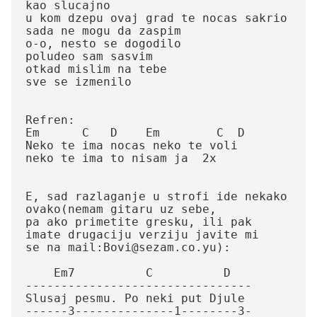
kao slucajno

u kom dzepu ovaj grad te nocas sakrio

sada ne mogu da zaspim

o-o, nesto se dogodilo

poludeo sam sasvim

otkad mislim na tebe

sve se izmenilo

Refren:

Em      C   D    Em        C  D

Neko te ima nocas neko te voli

neko te ima to nisam ja  2x

E, sad razlaganje u strofi ide nekako 
ovako(nemam gitaru uz sebe,

pa ako primetite gresku, ili pak 
imate drugaciju verziju javite mi 

se na mail:Bovi@sezam.co.yu):

    Em7          C          D

--------------------------------     
Slusaj pesmu. Po neki put Djule

------3--------------1--------3-    