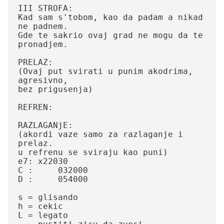
III STROFA:

Kad sam s'tobom, kao da padam a nikad 
ne padnem.

Gde te sakrio ovaj grad ne mogu da te 
pronadjem.

PRELAZ:

(Ovaj put svirati u punim akodrima, 
agresivno,

bez prigusenja)

REFREN:

RAZLAGANjE:

(akordi vaze samo za razlaganje i 
prelaz. 

u refrenu se sviraju kao puni)

e7: x22030

C :	032000

D :	054000

s = glisando

h = cekic

L = legato
