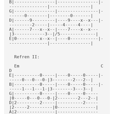
B|----------------|----------------|-
---------------|----------------|

G|----------------|----------------|-
------0--------|--------0-------|

D|------9---------|----9----x--x---|-
---------2-----|-----4-----4----|

A|------7---x--x--|----7----x--x---
|3------------3--|/5--------------|

E|0---------x--x--|----0-----------|-
---------------|----------------|

  Refren II:

  Em                                C                
D

E|----------0-----|----0-----0-----|-
-----0---0---0-|3--------2---2--|

B|----------0-----|----0-----0-----|-
-----1---1---1-|3--------3---3--|

G|----------0-----|----0-----0-----
|0-----0---0---0-|2--------2---2--|

D|2---------2-----|----------2-----
|2-----2---------|0---------------|

A|2---------------|----------------