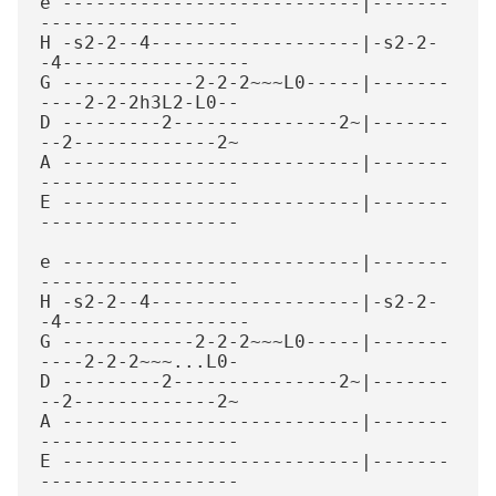
e ---------------------------|-------
------------------

H -s2-2--4-------------------|-s2-2-
-4-----------------

G ------------2-2-2~~~L0-----|-------
----2-2-2h3L2-L0--

D ---------2---------------2~|-------
--2-------------2~

A ---------------------------|-------
------------------

E ---------------------------|-------
------------------

e ---------------------------|-------
------------------

H -s2-2--4-------------------|-s2-2-
-4-----------------

G ------------2-2-2~~~L0-----|-------
----2-2-2~~~...L0-

D ---------2---------------2~|-------
--2-------------2~

A ---------------------------|-------
------------------

E ---------------------------|-------
------------------
