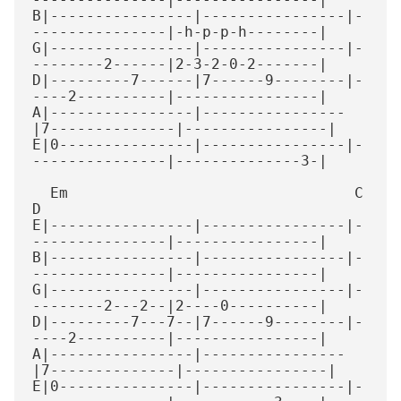
B|----------------|----------------|-
---------------|-h-p-p-h--------|

G|----------------|----------------|-
--------2------|2-3-2-0-2-------|

D|---------7------|7------9--------|-
----2----------|----------------|

A|----------------|----------------
|7--------------|----------------|

E|0---------------|----------------|-
---------------|--------------3-|

  Em                                C                
D

E|----------------|----------------|-
---------------|----------------|

B|----------------|----------------|-
---------------|----------------|

G|----------------|----------------|-
--------2---2--|2----0----------|

D|---------7---7--|7------9--------|-
----2----------|----------------|

A|----------------|----------------
|7--------------|----------------|

E|0---------------|----------------|-