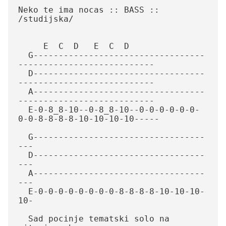
Neko te ima nocas :: BASS :: 
/studijska/

     E  C  D   E  C  D

  G----------------------------------
---------------------------

  D----------------------------------
---------------------------

  A----------------------------------
---------------------------

  E-0-8_8-10--0-8_8-10--0-0-0-0-0-0-
0-0-8-8-8-8-10-10-10-10-----

  G----------------------------------
---

  D----------------------------------
---

  A----------------------------------
---

  E-0-0-0-0-0-0-0-0-8-8-8-8-10-10-10-
10-

  Sad pocinje tematski solo na 