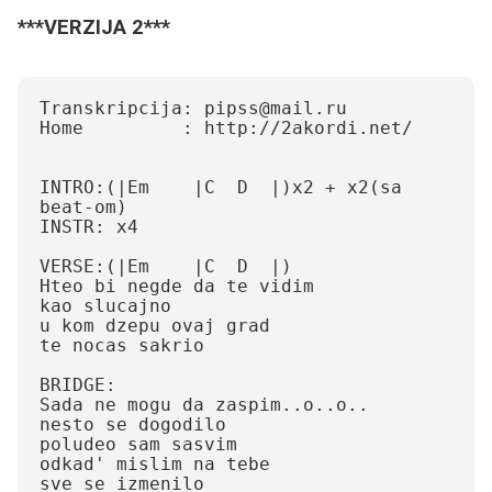
***VERZIJA 2***
Transkripcija: pipss@mail.ru

Home         : http://2akordi.net/

INTRO:(|Em    |C  D  |)x2 + x2(sa 
beat-om)

INSTR: x4

VERSE:(|Em    |C  D  |)

Hteo bi negde da te vidim

kao slucajno

u kom dzepu ovaj grad 

te nocas sakrio

BRIDGE:

Sada ne mogu da zaspim..o..o..

nesto se dogodilo

poludeo sam sasvim

odkad' mislim na tebe

sve se izmenilo
