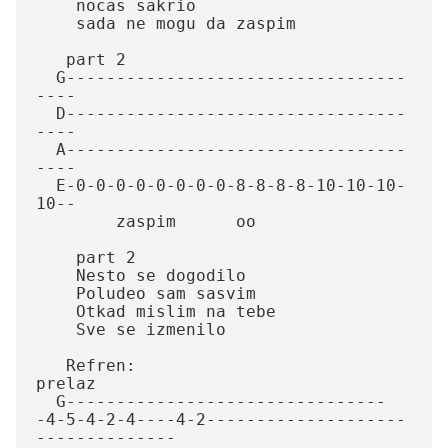
    nocas sakrio

    sada ne mogu da zaspim   

   part 2                                   

  G----------------------------------
----

  D----------------------------------
----

  A----------------------------------
----

  E-0-0-0-0-0-0-0-0-8-8-8-8-10-10-10-
10--

        zaspim      oo 

    part 2                  

    Nesto se dogodilo

    Poludeo sam sasvim

    Otkad mislim na tebe

    Sve se izmenilo

   Refren:                          
prelaz

  G--------------------------------
-4-5-4-2-4----4-2--------------------
--------------
