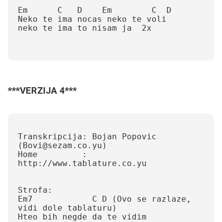
Em      C   D    Em        C  D

Neko te ima nocas neko te voli

neko te ima to nisam ja  2x

***VERZIJA 4***
Transkripcija: Bojan Popovic 
(Bovi@sezam.co.yu)

Home         : 
http://www.tablature.co.yu

Strofa:

Em7            C D (Ovo se razlaze, 
vidi dole tablaturu)

Hteo bih negde da te vidim
