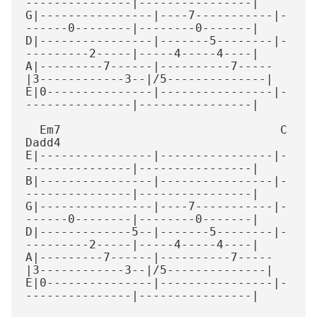
---------------|----------------|

G|----------------|----7-----------|-
------0--------|--------0-------|

D|----------------|-------5--------|-
---------2-----|-----4-----4----|

A|---------7------|----------7-----
|3------------3--|/5--------------|

E|0---------------|----------------|-
---------------|----------------|

  Em7                               C                
Dadd4

E|----------------|----------------|-
---------------|----------------|

B|----------------|----------------|-
---------------|----------------|

G|----------------|----7-----------|-
------0--------|--------0-------|

D|-------------5--|-------5--------|-
---------2-----|-----4-----4----|

A|---------7------|----------7-----
|3------------3--|/5--------------|

E|0---------------|----------------|-
---------------|----------------|
