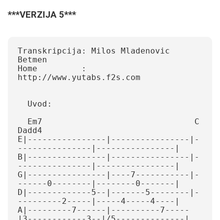
***VERZIJA 5***
Transkripcija: Milos Mladenovic 
Betmen

Home         : 
http://www.yutabs.f2s.com

  Uvod:

  Em7                               C                
Dadd4

E|----------------|----------------|-
---------------|----------------|

B|----------------|----------------|-
---------------|----------------|

G|----------------|----7-----------|-
------0--------|--------0-------|

D|-------------5--|-------5--------|-
---------2-----|-----4-----4----|

A|---------7------|----------7-----
|3------------3--|/5--------------|
