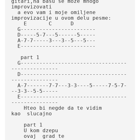
gitari,na basu se moze mnogo 
improvizovati

  a evo vam i moje omiljene 
improvizacije u ovom delu pesme:

    E       C      D

  G------------------------

  D-----5-7---5------5-----

  A-7-7-----3---3--5---5---

  E------------------------

   part 1

  G----------------------------------
---------------

  D----------------------------------
---------------

  A-7-------7-7---3-3----5-----7-5-7-
--3-3--5-5-----

  E----------------------------------
---------------

    Hteo bi negde da te vidim      
kao  slucajno

    part 1                                  

    U kom dzepu 

    ovaj  grad te
