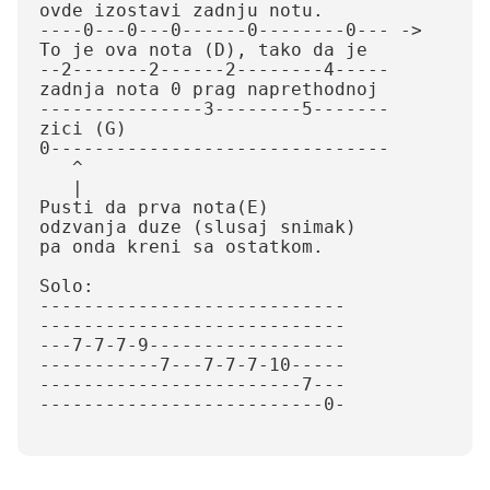
ovde izostavi zadnju notu.

----0---0---0------0--------0--- -> 
To je ova nota (D), tako da je

--2-------2------2--------4-----     
zadnja nota 0 prag naprethodnoj

---------------3--------5-------     
zici (G)

0-------------------------------

   ^

   |

Pusti da prva nota(E)

odzvanja duze (slusaj snimak)

pa onda kreni sa ostatkom.

Solo:

----------------------------

----------------------------

---7-7-7-9------------------

-----------7---7-7-7-10-----

------------------------7---

--------------------------0-
