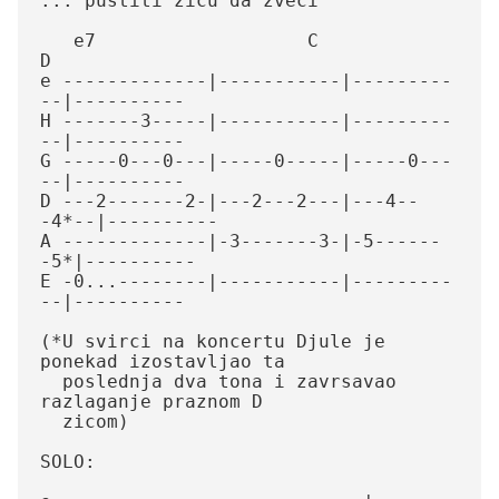
... pustiti zicu da zveci

   e7			C		 
D

e -------------|-----------|---------
--|----------

H -------3-----|-----------|---------
--|----------

G -----0---0---|-----0-----|-----0---
--|----------

D ---2-------2-|---2---2---|---4--
-4*--|----------

A -------------|-3-------3-|-5------
-5*|----------

E -0...--------|-----------|---------
--|----------

(*U svirci na koncertu Djule je 
ponekad izostavljao ta 

  poslednja dva tona i zavrsavao 
razlaganje praznom D 

  zicom) 

SOLO:
