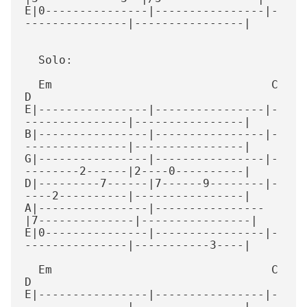
E|0---------------|----------------|-
---------------|----------------|

  Solo:

  Em                                C                
D

E|----------------|----------------|-
---------------|----------------|

B|----------------|----------------|-
---------------|----------------|

G|----------------|----------------|-
--------2------|2----0----------|

D|---------7------|7------9--------|-
----2----------|----------------|

A|----------------|----------------
|7--------------|----------------|

E|0---------------|----------------|-
---------------|-----------3----|

  Em                                C                
D

E|----------------|----------------|-
---------------|----------------|
