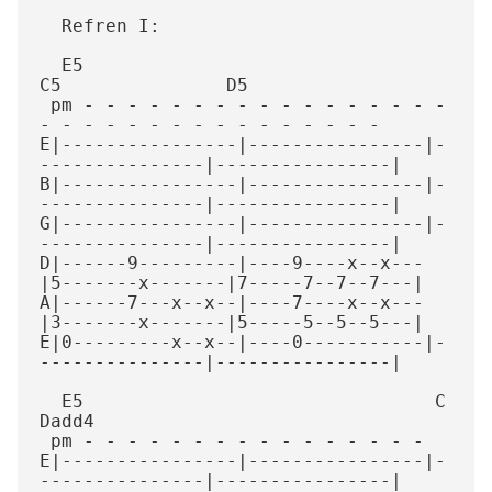
  Refren I:

  E5                                
C5               D5

 pm - - - - - - - - - - - - - - - - - 
- - - - - - - - - - - - - - - -

E|----------------|----------------|-
---------------|----------------|

B|----------------|----------------|-
---------------|----------------|

G|----------------|----------------|-
---------------|----------------|

D|------9---------|----9----x--x---
|5-------x-------|7-----7--7--7---|

A|------7---x--x--|----7----x--x---
|3-------x-------|5-----5--5--5---|

E|0---------x--x--|----0-----------|-
---------------|----------------|

  E5                                C               
Dadd4

 pm - - - - - - - - - - - - - - - - 

E|----------------|----------------|-
---------------|----------------|
