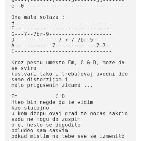
a----7-------7-----3-------35-------

e--0---------------------------------

Ona mala solaza :

H-------------------------------

E-------------------------------

G---7--7br-9--------------------

D--------------7-7-7-7br-5------

A------------7-------------7-7--

E-------------------------------

Kroz pesmu umesto Em, C & D, moze da 
se svira 

(ustvari tako i treba)ovaj uvodni deo 
samo distorzijom i 

malo prigusenim zicama ...

Em            C D

Hteo bih negde da te vidim

kao slucajno

u kom dzepu ovaj grad te nocas sakrio

sada ne mogu da zaspim

o-o, nesto se dogodilo

poludeo sam sasvim

odkad mislim na tebe sve se izmenilo
