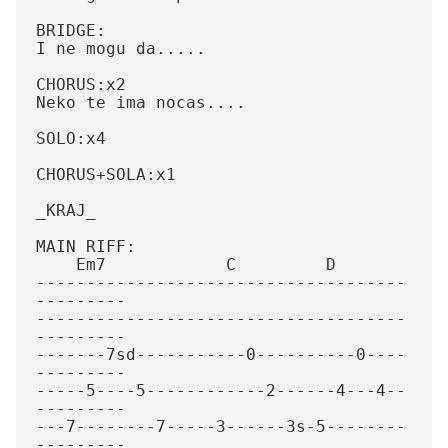
BRIDGE:

I ne mogu da.....

CHORUS:x2

Neko te ima nocas....

SOLO:x4

CHORUS+SOLA:x1

_KRAJ_ 

MAIN RIFF:

    Em7            C         D 

-------------------------------------
--------- 

-------------------------------------
--------- 

-------7sd-----------0----------0----
--------- 

-----5----5------------2------4---4--
--------- 

---7--------7-----3------3s-5--------
--------- 
