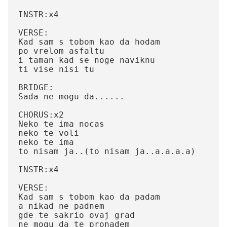
INSTR:x4

VERSE:

Kad sam s tobom kao da hodam

po vrelom asfaltu

i taman kad se noge naviknu

ti vise nisi tu

BRIDGE:

Sada ne mogu da......

CHORUS:x2

Neko te ima nocas

neko te voli

neko te ima 

to nisam ja..(to nisam ja..a.a.a.a)

INSTR:x4

VERSE:

Kad sam s tobom kao da padam 

a nikad ne padnem

gde te sakrio ovaj grad 

ne mogu da te pronadem
