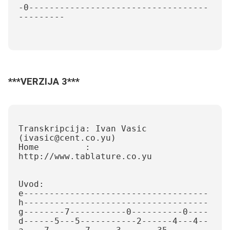
-0-----------------------------------
--------- 

***VERZIJA 3***
Transkripcija: Ivan Vasic 
(ivasic@cent.co.yu)

Home         : 
http://www.tablature.co.yu

Uvod:

e------------------------------------

h------------------------------------

g--------7-----------0----------0----

d------5---5-----------2------4---4--
