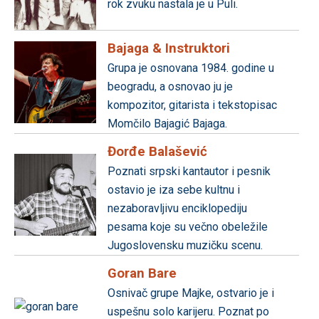
rok zvuku nastala je u Puli.
Bajaga & Instruktori
Grupa je osnovana 1984. godine u
beogradu, a osnovao ju je
kompozitor, gitarista i tekstopisac
Momčilo Bajagić Bajaga.
Đorđe Balašević
Poznati srpski kantautor i pesnik
ostavio je iza sebe kultnu i
nezaboravljivu enciklopediju
pesama koje su večno obeležile
Jugoslovensku muzičku scenu.
Goran Bare
Osnivač grupe Majke, ostvario je i
uspešnu solo karijeru. Poznat po