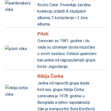
Kostić Cane. Poseduju zavidnu
kolekciju izdatih 8 studijskih
albuma, 2 kompilacije i 2 živa
albuma.
Piloti
Osnovani su 1981. godine i do
sada su izmenjali dosta muzičara
u svom sastavu. Ostaće upamćeni
kao jedna od najpopularnijih grupa
bivše Jugoslavije.
Riblja Čorba
Jedna od najvećih grupa ikada
kod nas, grupa Riblja Čorba
osnovana je 1978. godine u
Beogradu a njihov najistaknutiji
član je kompozitor Bora Đorđević.