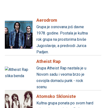
Aerodrom
Grupa je osnovana još davne
1978. godine. Postala je kultna
rok grupa na prostorima bivše
Jugoslavije, a predvodi Jurica
Padjen.
Atheist Rap
Grupa Atheist Rap nastala je u
Novom sadu i veoma brzo je
osvojila domaću punk - rock
scenu.
Atomsko Skloniste
Kultna grupa ponata po svom hard