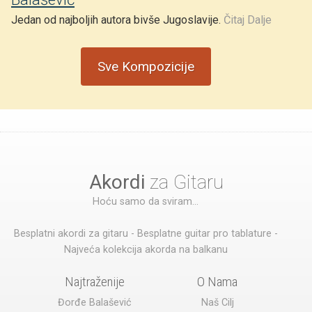
Jedan od najboljih autora bivše Jugoslavije.
Čitaj Dalje
Sve Kompozicije
Akordi
za Gitaru
Hoću samo da sviram...
Besplatni akordi za gitaru - Besplatne guitar pro tablature -
Najveća kolekcija akorda na balkanu
Najtraženije
O Nama
Đorđe Balašević
Naš Cilj