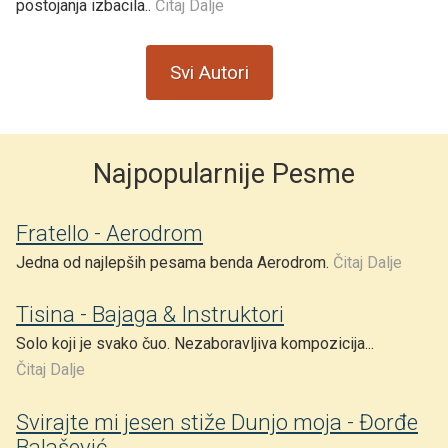
postojanja izbacila..
Čitaj Dalje
Svi Autori
Najpopularnije Pesme
Fratello - Aerodrom
Jedna od najlepših pesama benda Aerodrom.
Čitaj Dalje
Tisina - Bajaga & Instruktori
Solo koji je svako čuo. Nezaboravljiva kompozicija...
Čitaj Dalje
Svirajte mi jesen stiže Dunjo moja - Đorđe
Balašević