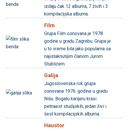
izdaju čak 12 albuma, 7 živih i 3
kompilacijska albuma.
Film
Grupa Film osnovana je 1978.
godine u gradu Zagrebu. Grupa je
u to vreme bila jako popularna sa
najistaknutijim članom Jurom
Stublićem.
Galija
Jugoslovenska rok grupa
osnovana 1976. godine u gradu
Nišu. Bogatu karijeru krasi
petnaest studijskih, jedan živi i
šest kompilacijskih albuma.
Haustor