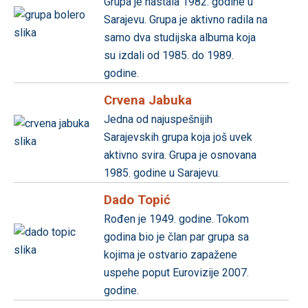
Grupa je nastala 1982. godine u
Sarajevu. Grupa je aktivno radila na
samo dva studijska albuma koja
su izdali od 1985. do 1989.
godine.
Crvena Jabuka
Jedna od najuspešnijih
Sarajevskih grupa koja još uvek
aktivno svira. Grupa je osnovana
1985. godine u Sarajevu.
Dado Topić
Rođen je 1949. godine. Tokom
godina bio je član par grupa sa
kojima je ostvario zapažene
uspehe poput Eurovizije 2007.
godine.