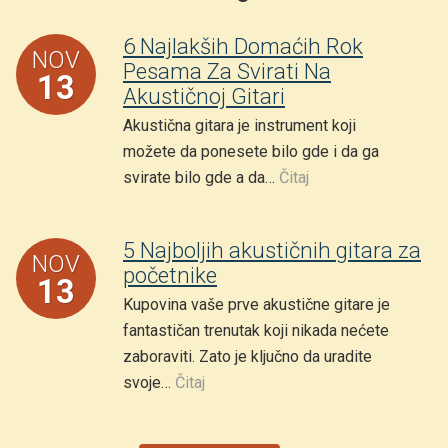
6 Najlakših Domaćih Rok
NOV
Pesama Za Svirati Na
13
Akustičnoj Gitari
Akustična gitara je instrument koji
možete da ponesete bilo gde i da ga
svirate bilo gde a da…
Čitaj
5 Najboljih akustičnih gitara za
NOV
početnike
13
Kupovina vaše prve akustične gitare je
fantastičan trenutak koji nikada nećete
zaboraviti. Zato je ključno da uradite
svoje…
Čitaj