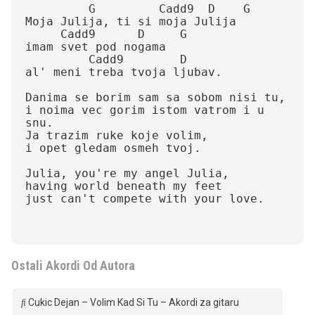
         G         Cadd9  D    G

Moja Julija, ti si moja Julija

     Cadd9      D     G

imam svet pod nogama

         Cadd9        D

al' meni treba tvoja ljubav.

Danima se borim sam sa sobom nisi tu,

i noima vec gorim istom vatrom i u 
snu.

Ja trazim ruke koje volim,

i opet gledam osmeh tvoj.

Julia, you're my angel Julia,

having world beneath my feet

just can't compete with your love.

Ostali Akordi Od Autora
Cukic Dejan – Volim Kad Si Tu – Akordi za gitaru