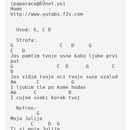
(paparaco@EUnet.yu)

Home         : 
http://www.yutabs.f2s.com

  Uvod: G, C D

  Strofa:

G                C   D     G          
C   D

Jos pamtim tvoje usne kako ljube prvi 
put

G               C  D      G        C  
D

Jos vidim tvoje oci tvoje suze uzalud

Am       C           G

I ljubim tle po kome hodas

Am      C           D

I cujem svaki korak tvoj

  Refren:

         G

Moja Julija

       C     D  G

Ti si moja Julija
