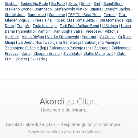
Septica
|
Šerbedžija Rade
|
Six Pack
|
Skroz
|
Smak
|
Smf
|
SongKillers
|
Stakleno Zvono
|
Stampedo
|
Stefanovski Vlatko
|
Stijene
|
Straight Jackin'
|
Stublić Jura
|
Suncokreti
|
Sunshine
|
TBF, The Beat Fleet
|
Termiti
|
Tifa -
Mladen Vojičić
|
Time
|
Tina
|
Točak R.M
|
Toma Bebić
|
Toni Montano
|
Topić
Dado
|
Tragači
|
Trula Koalicija
|
Tutti Frutti Balkan Bend
|
U Škripcu
|
Urban
Damir
|
Valentino
|
Vampiri
|
Van Gogh
|
Vatra
|
Videosex
|
Viktorija
|
Vještice
|
Vlada Divljan
|
Vlatko Stefanovski
|
Yammat
|
Yu Grupa
|
Yu Rock
Misija
|
Za Jednu Noć
|
Zablujena Generacija
|
Zabranjeno Pušenje
|
Zabranjeno Pušenje (bg)
|
Zabranjeno Pušenje (zg)
|
Zadruga
|
Zaklonisce
Prepeva
|
Zana
|
Zbogom Brus Li
|
Živo Blato
|
Zlatko Manojlović
|
Zlatni
Prsti
|
Zoster
|
Zvijezde
|
Akordi
za Gitaru
Hoću samo da sviram...
Besplatni akordi za gitaru - Besplatne guitar pro tablature -
Najveća kolekcija akorda na balkanu