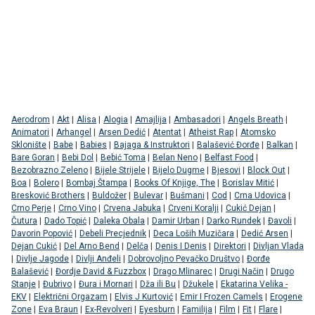
Aerodrom
|
Akt
|
Alisa
|
Alogia
|
Amajlija
|
Ambasadori
|
Angels Breath
|
Animatori
|
Arhangel
|
Arsen Dedić
|
Atentat
|
Atheist Rap
|
Atomsko
Sklonište
|
Babe
|
Babies
|
Bajaga & Instruktori
|
Balašević Đorđe
|
Balkan
|
Bare Goran
|
Bebi Dol
|
Bebić Toma
|
Belan Neno
|
Belfast Food
|
Bezobrazno Zeleno
|
Bijele Strijele
|
Bijelo Dugme
|
Bjesovi
|
Block Out
|
Boa
|
Bolero
|
Bombaj Štampa
|
Books Of Knjige, The
|
Borislav Mitić
|
Bresković Brothers
|
Buldožer
|
Bulevar
|
Bušmani
|
Cod
|
Crna Udovica
|
Crno Perje
|
Crno Vino
|
Crvena Jabuka
|
Crveni Koralji
|
Cukić Dejan
|
Čutura
|
Dado Topić
|
Daleka Obala
|
Damir Urban
|
Darko Rundek
|
Đavoli
|
Davorin Popović
|
Debeli Precjednik
|
Deca Loših Muzičara
|
Dedić Arsen
|
Dejan Cukić
|
Del Arno Bend
|
Delča
|
Denis I Denis
|
Direktori
|
Divljan Vlada
|
Divlje Jagode
|
Divlji Anđeli
|
Dobrovoljno Pevačko Društvo
|
Đorđe
Balašević
|
Đordje David & Fuzzbox
|
Drago Mlinarec
|
Drugi Način
|
Drugo
Stanje
|
Đubrivo
|
Đura i Mornari
|
Dža ili Bu
|
Džukele
|
Ekatarina Velika -
EKV
|
Električni Orgazam
|
Elvis J Kurtović
|
Emir I Frozen Camels
|
Erogene
Zone
|
Eva Braun
|
Ex-Revolveri
|
Eyesburn
|
Familija
|
Film
|
Fit
|
Flare
|