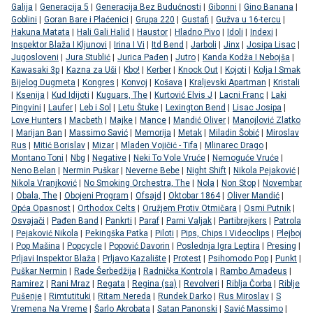
Galija
|
Generacija 5
|
Generacija Bez Budućnosti
|
Gibonni
|
Gino Banana
|
Goblini
|
Goran Bare i Plaćenici
|
Grupa 220
|
Gustafi
|
Gužva u 16-tercu
|
Hakuna Matata
|
Hali Gali Halid
|
Haustor
|
Hladno Pivo
|
Idoli
|
Indexi
|
Inspektor Blaža I Kljunovi
|
Irina I Vi
|
Itd Bend
|
Jarboli
|
Jinx
|
Josipa Lisac
|
Jugosloveni
|
Jura Stublić
|
Jurica Pađen
|
Jutro
|
Kanda Kodža I Nebojša
|
Kawasaki 3p
|
Kazna za Uši
|
Kbo!
|
Kerber
|
Knock Out
|
Kojoti
|
Kolja I Smak
Bijelog Dugmeta
|
Kongres
|
Konvoj
|
Košava
|
Kraljevski Apartman
|
Kristali
|
Ksenija
|
Kud Idijoti
|
Kuguars, The
|
Kurtović Elvis J
|
Lacni Franc
|
Laki
Pingvini
|
Laufer
|
Leb i Sol
|
Letu Štuke
|
Lexington Bend
|
Lisac Josipa
|
Love Hunters
|
Macbeth
|
Majke
|
Mance
|
Mandić Oliver
|
Manojlović Zlatko
|
Marijan Ban
|
Massimo Savić
|
Memorija
|
Metak
|
Miladin Šobić
|
Miroslav
Rus
|
Mitić Borislav
|
Mizar
|
Mladen Vojičić - Tifa
|
Mlinarec Drago
|
Montano Toni
|
Nbg
|
Negative
|
Neki To Vole Vruće
|
Nemoguće Vruće
|
Neno Belan
|
Nermin Puškar
|
Neverne Bebe
|
Night Shift
|
Nikola Pejaković
|
Nikola Vranjković
|
No Smoking Orchestra, The
|
Nola
|
Non Stop
|
Novembar
|
Obala, The
|
Obojeni Program
|
Ofsajd
|
Oktobar 1864
|
Oliver Mandić
|
Opća Opasnost
|
Orthodox Celts
|
Oružjem Protiv Otmičara
|
Osmi Putnik
|
Osvajači
|
Pađen Band
|
Pankrti
|
Paraf
|
Parni Valjak
|
Partibrejkers
|
Patrola
|
Pejaković Nikola
|
Pekingška Patka
|
Piloti
|
Pips, Chips I Videoclips
|
Plejboj
|
Pop Mašina
|
Popcycle
|
Popović Davorin
|
Poslednja Igra Leptira
|
Presing
|
Prljavi Inspektor Blaža
|
Prljavo Kazalište
|
Protest
|
Psihomodo Pop
|
Punkt
|
Puškar Nermin
|
Rade Šerbedžija
|
Radnička Kontrola
|
Rambo Amadeus
|
Ramirez
|
Rani Mraz
|
Regata
|
Regina (sa)
|
Revolveri
|
Riblja Čorba
|
Riblje
Pušenje
|
Rimtutituki
|
Ritam Nereda
|
Rundek Darko
|
Rus Miroslav
|
S
Vremena Na Vreme
|
Šarlo Akrobata
|
Satan Panonski
|
Savić Massimo
|