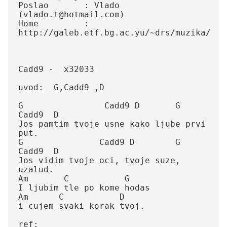
Poslao       : Vlado 
(vlado.t@hotmail.com)

Home         : 
http://galeb.etf.bg.ac.yu/~drs/muzika/

Cadd9 -  x32033

uvod:  G,Cadd9 ,D

G                Cadd9 D       G         
Cadd9  D

Jos pamtim tvoje usne kako ljube prvi 
put.

G               Cadd9 D        G      
Cadd9  D

Jos vidim tvoje oci, tvoje suze, 
uzalud.

Am       C           G

I ljubim tle po kome hodas

Am      C           D

i cujem svaki korak tvoj.

ref:
