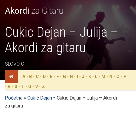
Akordi
za Gitaru
Cukic Dejan – Julija –
Akordi za gitaru
SLOVO C
A
-
B
-
C
-
D
-
E
-
F
-
G
-
H
-
I
-
J
-
K
-
L
-
M
-
N
-
O
-
P
-
R
-
S
-
T
-
U
-
V
-
Z
Početna
»
Cukić Dejan
»
Cukic Dejan – Julija – Akordi
za gitaru