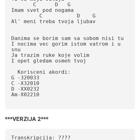
       C      D   G

Imam svet pod nogama

         C           D    G

Al' meni treba tvoja ljubav

Danima se borim sam sa sobom nisi tu

I nocima vec gorim istom vatrom i u 
snu

Ja trazim ruke koje volim

I opet gledam osmeh tvoj

  Korisceni akordi:

G -320033

C -X32010

D -XX0232

Am-X02210

***VERZIJA 2***
Transkripcija: ????
