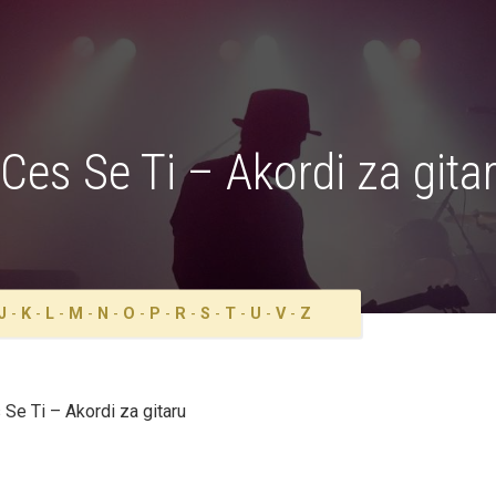
Ces Se Ti – Akordi za gita
J
-
K
-
L
-
M
-
N
-
O
-
P
-
R
-
S
-
T
-
U
-
V
-
Z
 Se Ti – Akordi za gitaru