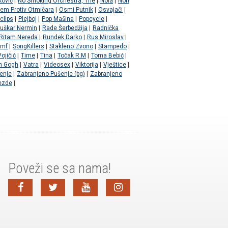
ković
|
No Smoking Orchestra, The
|
Nola
|
Non
jem Protiv Otmičara
|
Osmi Putnik
|
Osvajači
|
clips
|
Plejboj
|
Pop Mašina
|
Popcycle
|
uškar Nermin
|
Rade Šerbedžija
|
Radnička
Ritam Nereda
|
Rundek Darko
|
Rus Miroslav
|
Smf
|
SongKillers
|
Stakleno Zvono
|
Stampedo
|
ojičić
|
Time
|
Tina
|
Točak R.M
|
Toma Bebić
|
n Gogh
|
Vatra
|
Videosex
|
Viktorija
|
Vještice
|
enje
|
Zabranjeno Pušenje (bg)
|
Zabranjeno
ezde
|
Poveži se sa nama!