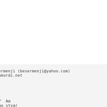
rmenji (besermenji@yahoo.com)

ordi.net

 stvar
