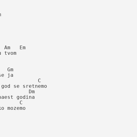


vom

 Gm

 ja

god se sretnemo

         Dm

aest godina

 mozemo
