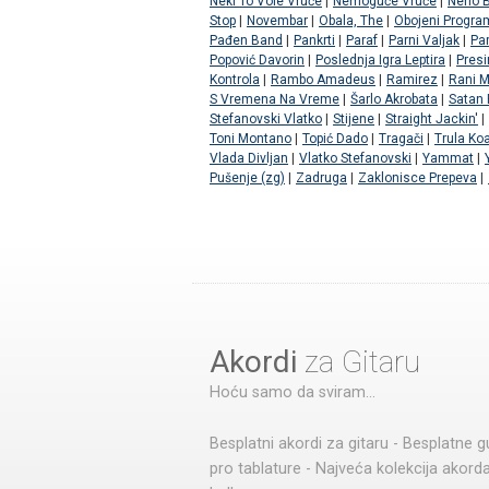
Neki To Vole Vruće
|
Nemoguće Vruće
|
Neno 
Stop
|
Novembar
|
Obala, The
|
Obojeni Progra
Pađen Band
|
Pankrti
|
Paraf
|
Parni Valjak
|
Par
Popović Davorin
|
Poslednja Igra Leptira
|
Presi
Kontrola
|
Rambo Amadeus
|
Ramirez
|
Rani 
S Vremena Na Vreme
|
Šarlo Akrobata
|
Satan 
Stefanovski Vlatko
|
Stijene
|
Straight Jackin'
|
Toni Montano
|
Topić Dado
|
Tragači
|
Trula Koa
Vlada Divljan
|
Vlatko Stefanovski
|
Yammat
|
Pušenje (zg)
|
Zadruga
|
Zaklonisce Prepeva
|
Akordi
za Gitaru
Hoću samo da sviram...
Besplatni akordi za gitaru - Besplatne g
pro tablature - Najveća kolekcija akord