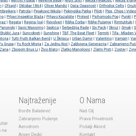
Belan
|
Nermin Puškar
|
Neverne Bebe
|
Night Shift
|
Nikola Pejaković
|
Nikola Vranj
m
|
Ofsajd
|
Oktobar 1864
|
Oliver Mandić
|
Opća Opasnost
|
Orthodox Celts
|
Oruž
tibrejkers
|
Patrola
|
Pejaković Nikola
|
Pekingška Patka
|
Piloti
|
Pips, Chips I Video
ng
|
Prljavi Inspektor Blaža
|
Prljavo Kazalište
|
Protest
|
Psihomodo Pop
|
Punkt
|
P
Mraz
|
Regata
|
Regina (sa)
|
Revolveri
|
Riblja Čorba
|
Riblje Pušenje
|
Rimtutituki
|
Panonski
|
Savić Massimo
|
Septica
|
Šerbedžija Rade
|
Six Pack
|
Skroz
|
Smak
|
Stublić Jura
|
Suncokreti
|
Sunshine
|
TBF, The Beat Fleet
|
Termiti
|
Tifa - Mladen V
licija
|
Tutti Frutti Balkan Bend
|
U Škripcu
|
Urban Damir
|
Valentino
|
Vampiri
|
Va
Yu Grupa
|
Yu Rock Misija
|
Za Jednu Noć
|
Zablujena Generacija
|
Zabranjeno Puš
Zana
|
Zbogom Brus Li
|
Živo Blato
|
Zlatko Manojlović
|
Zlatni Prsti
|
Zoster
|
Zvij
Najtraženije
O Nama
Đorđe Balašević
Naš Cilj
Zabranjeno Pušenje
Prava Privatnosti
uitar
Aerodrom
Pošalji Akord
a na
Arsen Dedić
Kontakt