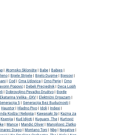
ap
|
Atomsko Sklonište
|
Babe
|
Babies
|
leno
|
Bijele Strijele
|
Bijelo Dugme
|
Bjesovi
|
ani
|
Cod
|
Crna Udovica
|
Crno Perje
|
Crno
avorin Popović
|
Debeli Precjednik
|
Deca Loših
li
|
Dobrovoljno Pevačko Društvo
|
Đorđe
Ekatarina Velika - EKV
|
Električni Orgazam
|
Generacija 5
|
Generacija Bez Budućnosti
|
Haustor
|
Hladno Pivo
|
Idoli
|
Indexi
|
nda Kodža I Nebojša
|
Kawasaki 3p
|
Kazna za
Ksenija
|
Kud Idijoti
|
Kuguars, The
|
Kurtović
ke
|
Mance
|
Mandić Oliver
|
Manojlović Zlatko
inarec Drago
|
Montano Toni
|
Nbg
|
Negative
|