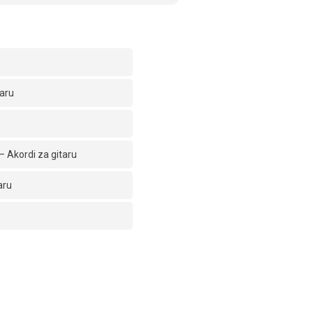
taru
 Akordi za gitaru
aru