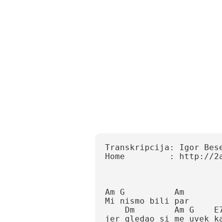
Transkripcija: Igor Bese
Home         : http://2ak
Am G          Am

Mi nismo bili par

    Dm        Am G    E7  Am

jer gledao si me uvek kao