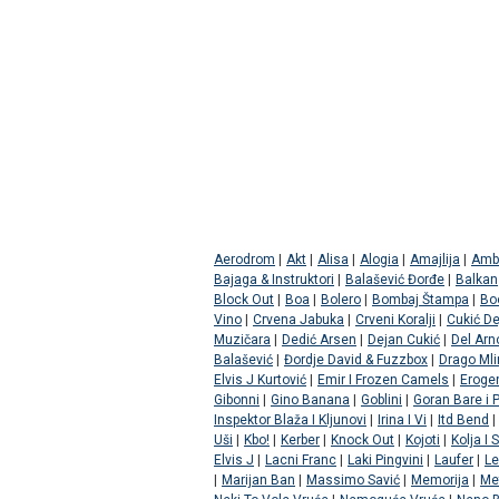
Aerodrom
|
Akt
|
Alisa
|
Alogia
|
Amajlija
|
Amb
Bajaga & Instruktori
|
Balašević Đorđe
|
Balkan
Block Out
|
Boa
|
Bolero
|
Bombaj Štampa
|
Bo
Vino
|
Crvena Jabuka
|
Crveni Koralji
|
Cukić D
Muzičara
|
Dedić Arsen
|
Dejan Cukić
|
Del Arn
Balašević
|
Đordje David & Fuzzbox
|
Drago Mli
Elvis J Kurtović
|
Emir I Frozen Camels
|
Eroge
Gibonni
|
Gino Banana
|
Goblini
|
Goran Bare i P
Inspektor Blaža I Kljunovi
|
Irina I Vi
|
Itd Bend
|
Uši
|
Kbo!
|
Kerber
|
Knock Out
|
Kojoti
|
Kolja I
Elvis J
|
Lacni Franc
|
Laki Pingvini
|
Laufer
|
Le
|
Marijan Ban
|
Massimo Savić
|
Memorija
|
Me