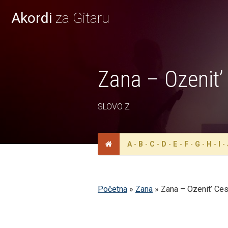
Akordi
za Gitaru
Zana – Ozenit’ 
SLOVO Z
A
-
B
-
C
-
D
-
E
-
F
-
G
-
H
-
I
-
Početna
»
Zana
»
Zana – Ozenit’ Ces