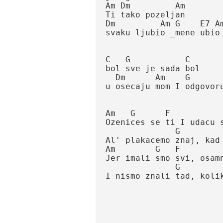
Am Dm         Am

Ti tako pozeljan

Dm         Am G    E7 Am
svaku ljubio _mene ubio

C   G           C

bol sve je sada bol

  Dm      Am    G        Am   Em

u osecaju mom I odgovoru t
Am   G      F            
Ozenices se ti I udacu se
              G                     C

Al' plakacemo znaj, kad 
Am        G   F         
Jer imali smo svi, osamn
              G               C

I nismo znali tad, koliko