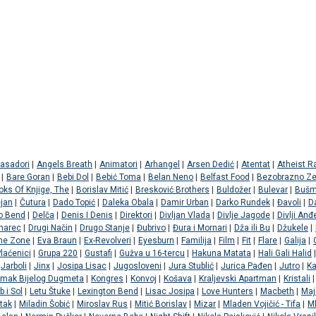
asadori
|
Angels Breath
|
Animatori
|
Arhangel
|
Arsen Dedić
|
Atentat
|
Atheist R
|
Bare Goran
|
Bebi Dol
|
Bebić Toma
|
Belan Neno
|
Belfast Food
|
Bezobrazno Ze
oks Of Knjige, The
|
Borislav Mitić
|
Bresković Brothers
|
Buldožer
|
Bulevar
|
Bušm
ejan
|
Čutura
|
Dado Topić
|
Daleka Obala
|
Damir Urban
|
Darko Rundek
|
Đavoli
|
D
o Bend
|
Delča
|
Denis I Denis
|
Direktori
|
Divljan Vlada
|
Divlje Jagode
|
Divlji Anđe
narec
|
Drugi Način
|
Drugo Stanje
|
Đubrivo
|
Đura i Mornari
|
Dža ili Bu
|
Džukele
|
ne Zone
|
Eva Braun
|
Ex-Revolveri
|
Eyesburn
|
Familija
|
Film
|
Fit
|
Flare
|
Galija
|
laćenici
|
Grupa 220
|
Gustafi
|
Gužva u 16-tercu
|
Hakuna Matata
|
Hali Gali Halid
|
Jarboli
|
Jinx
|
Josipa Lisac
|
Jugosloveni
|
Jura Stublić
|
Jurica Pađen
|
Jutro
|
Ka
 Smak Bijelog Dugmeta
|
Kongres
|
Konvoj
|
Košava
|
Kraljevski Apartman
|
Kristali
|
b i Sol
|
Letu Štuke
|
Lexington Bend
|
Lisac Josipa
|
Love Hunters
|
Macbeth
|
Maj
tak
|
Miladin Šobić
|
Miroslav Rus
|
Mitić Borislav
|
Mizar
|
Mladen Vojičić - Tifa
|
Ml