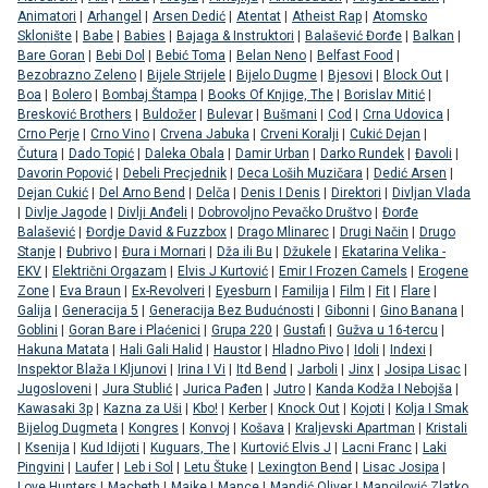
Animatori
|
Arhangel
|
Arsen Dedić
|
Atentat
|
Atheist Rap
|
Atomsko
Sklonište
|
Babe
|
Babies
|
Bajaga & Instruktori
|
Balašević Đorđe
|
Balkan
|
Bare Goran
|
Bebi Dol
|
Bebić Toma
|
Belan Neno
|
Belfast Food
|
Bezobrazno Zeleno
|
Bijele Strijele
|
Bijelo Dugme
|
Bjesovi
|
Block Out
|
Boa
|
Bolero
|
Bombaj Štampa
|
Books Of Knjige, The
|
Borislav Mitić
|
Bresković Brothers
|
Buldožer
|
Bulevar
|
Bušmani
|
Cod
|
Crna Udovica
|
Crno Perje
|
Crno Vino
|
Crvena Jabuka
|
Crveni Koralji
|
Cukić Dejan
|
Čutura
|
Dado Topić
|
Daleka Obala
|
Damir Urban
|
Darko Rundek
|
Đavoli
|
Davorin Popović
|
Debeli Precjednik
|
Deca Loših Muzičara
|
Dedić Arsen
|
Dejan Cukić
|
Del Arno Bend
|
Delča
|
Denis I Denis
|
Direktori
|
Divljan Vlada
|
Divlje Jagode
|
Divlji Anđeli
|
Dobrovoljno Pevačko Društvo
|
Đorđe
Balašević
|
Đordje David & Fuzzbox
|
Drago Mlinarec
|
Drugi Način
|
Drugo
Stanje
|
Đubrivo
|
Đura i Mornari
|
Dža ili Bu
|
Džukele
|
Ekatarina Velika -
EKV
|
Električni Orgazam
|
Elvis J Kurtović
|
Emir I Frozen Camels
|
Erogene
Zone
|
Eva Braun
|
Ex-Revolveri
|
Eyesburn
|
Familija
|
Film
|
Fit
|
Flare
|
Galija
|
Generacija 5
|
Generacija Bez Budućnosti
|
Gibonni
|
Gino Banana
|
Goblini
|
Goran Bare i Plaćenici
|
Grupa 220
|
Gustafi
|
Gužva u 16-tercu
|
Hakuna Matata
|
Hali Gali Halid
|
Haustor
|
Hladno Pivo
|
Idoli
|
Indexi
|
Inspektor Blaža I Kljunovi
|
Irina I Vi
|
Itd Bend
|
Jarboli
|
Jinx
|
Josipa Lisac
|
Jugosloveni
|
Jura Stublić
|
Jurica Pađen
|
Jutro
|
Kanda Kodža I Nebojša
|
Kawasaki 3p
|
Kazna za Uši
|
Kbo!
|
Kerber
|
Knock Out
|
Kojoti
|
Kolja I Smak
Bijelog Dugmeta
|
Kongres
|
Konvoj
|
Košava
|
Kraljevski Apartman
|
Kristali
|
Ksenija
|
Kud Idijoti
|
Kuguars, The
|
Kurtović Elvis J
|
Lacni Franc
|
Laki
Pingvini
|
Laufer
|
Leb i Sol
|
Letu Štuke
|
Lexington Bend
|
Lisac Josipa
|
Love Hunters
|
Macbeth
|
Majke
|
Mance
|
Mandić Oliver
|
Manojlović Zlatko