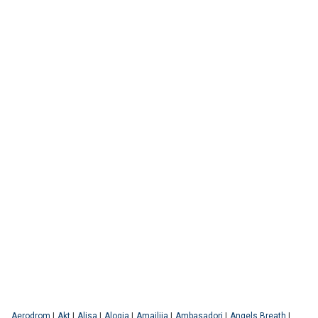
Aerodrom
|
Akt
|
Alisa
|
Alogia
|
Amajlija
|
Ambasadori
|
Angels Breath
|