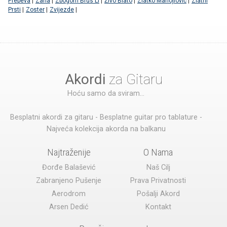
Prepeva
|
Zana
|
Zbogom Brus Li
|
Živo Blato
|
Zlatko Manojlović
|
Zlatni
Prsti
|
Zoster
|
Zvijezde
|
Akordi
za Gitaru
Hoću samo da sviram...
Besplatni akordi za gitaru - Besplatne guitar pro tablature -
Najveća kolekcija akorda na balkanu
Najtraženije
O Nama
Đorđe Balašević
Naš Cilj
Zabranjeno Pušenje
Prava Privatnosti
Aerodrom
Pošalji Akord
Arsen Dedić
Kontakt