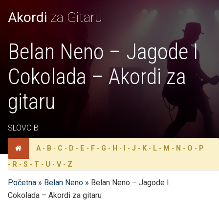
Akordi
za Gitaru
Belan Neno – Jagode I
Cokolada – Akordi za
gitaru
SLOVO B
A
-
B
-
C
-
D
-
E
-
F
-
G
-
H
-
I
-
J
-
K
-
L
-
M
-
N
-
O
-
P
-
R
-
S
-
T
-
U
-
V
-
Z
Početna
»
Belan Neno
»
Belan Neno – Jagode I
Cokolada – Akordi za gitaru