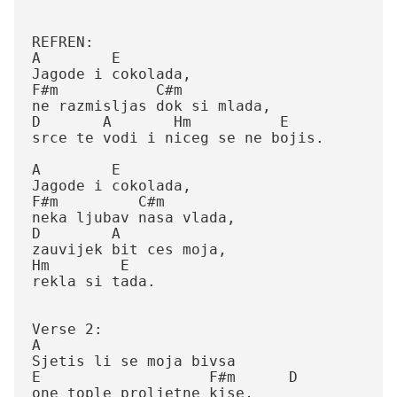
REFREN:

A        E

Jagode i cokolada,

F#m           C#m

ne razmisljas dok si mlada,

D       A       Hm          E

srce te vodi i niceg se ne bojis.

A        E

Jagode i cokolada,

F#m         C#m

neka ljubav nasa vlada,

D        A

zauvijek bit ces moja,

Hm        E

rekla si tada.

Verse 2:

A

Sjetis li se moja bivsa

E                   F#m      D

one tople proljetne kise,
