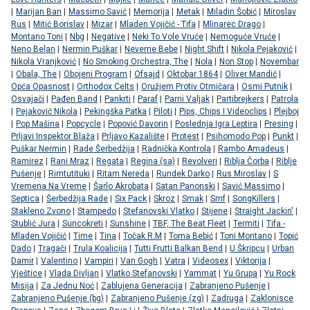
|
Marijan Ban
|
Massimo Savić
|
Memorija
|
Metak
|
Miladin Šobić
|
Miroslav
Rus
|
Mitić Borislav
|
Mizar
|
Mladen Vojičić - Tifa
|
Mlinarec Drago
|
Montano Toni
|
Nbg
|
Negative
|
Neki To Vole Vruće
|
Nemoguće Vruće
|
Neno Belan
|
Nermin Puškar
|
Neverne Bebe
|
Night Shift
|
Nikola Pejaković
|
Nikola Vranjković
|
No Smoking Orchestra, The
|
Nola
|
Non Stop
|
Novembar
|
Obala, The
|
Obojeni Program
|
Ofsajd
|
Oktobar 1864
|
Oliver Mandić
|
Opća Opasnost
|
Orthodox Celts
|
Oružjem Protiv Otmičara
|
Osmi Putnik
|
Osvajači
|
Pađen Band
|
Pankrti
|
Paraf
|
Parni Valjak
|
Partibrejkers
|
Patrola
|
Pejaković Nikola
|
Pekingška Patka
|
Piloti
|
Pips, Chips I Videoclips
|
Plejboj
|
Pop Mašina
|
Popcycle
|
Popović Davorin
|
Poslednja Igra Leptira
|
Presing
|
Prljavi Inspektor Blaža
|
Prljavo Kazalište
|
Protest
|
Psihomodo Pop
|
Punkt
|
Puškar Nermin
|
Rade Šerbedžija
|
Radnička Kontrola
|
Rambo Amadeus
|
Ramirez
|
Rani Mraz
|
Regata
|
Regina (sa)
|
Revolveri
|
Riblja Čorba
|
Riblje
Pušenje
|
Rimtutituki
|
Ritam Nereda
|
Rundek Darko
|
Rus Miroslav
|
S
Vremena Na Vreme
|
Šarlo Akrobata
|
Satan Panonski
|
Savić Massimo
|
Septica
|
Šerbedžija Rade
|
Six Pack
|
Skroz
|
Smak
|
Smf
|
SongKillers
|
Stakleno Zvono
|
Stampedo
|
Stefanovski Vlatko
|
Stijene
|
Straight Jackin'
|
Stublić Jura
|
Suncokreti
|
Sunshine
|
TBF, The Beat Fleet
|
Termiti
|
Tifa -
Mladen Vojičić
|
Time
|
Tina
|
Točak R.M
|
Toma Bebić
|
Toni Montano
|
Topić
Dado
|
Tragači
|
Trula Koalicija
|
Tutti Frutti Balkan Bend
|
U Škripcu
|
Urban
Damir
|
Valentino
|
Vampiri
|
Van Gogh
|
Vatra
|
Videosex
|
Viktorija
|
Vještice
|
Vlada Divljan
|
Vlatko Stefanovski
|
Yammat
|
Yu Grupa
|
Yu Rock
Misija
|
Za Jednu Noć
|
Zablujena Generacija
|
Zabranjeno Pušenje
|
Zabranjeno Pušenje (bg)
|
Zabranjeno Pušenje (zg)
|
Zadruga
|
Zaklonisce