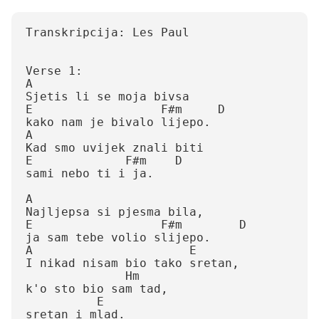
Transkripcija: Les Paul

Verse 1:

A

Sjetis li se moja bivsa

E                  F#m     D

kako nam je bivalo lijepo.

A

Kad smo uvijek znali biti

E             F#m    D

sami nebo ti i ja.

A

Najljepsa si pjesma bila,

E                  F#m        D

ja sam tebe volio slijepo.

A                      E

I nikad nisam bio tako sretan,

              Hm

k'o sto bio sam tad,

          E

sretan i mlad.
