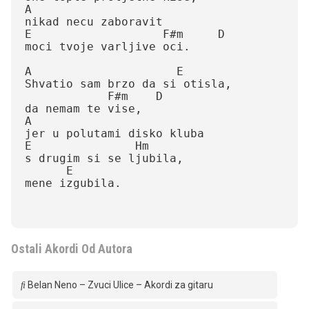
A

nikad necu zaboravit

E                   F#m     D

moci tvoje varljive oci.

A                     E

Shvatio sam brzo da si otisla,

            F#m    D

da nemam te vise,

A

jer u polutami disko kluba

E               Hm

s drugim si se ljubila,

      E

mene izgubila.

Ostali Akordi Od Autora
Belan Neno – Zvuci Ulice – Akordi za gitaru