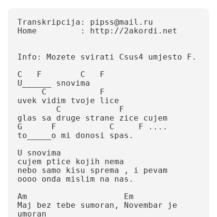
Transkripcija: pipss@mail.ru

Home         : http://2akordi.net

Info: Mozete svirati Csus4 umjesto F.

C   F        C   F

U______ snovima

     C           F

uvek vidim tvoje lice

        C            F

glas sa druge strane zice cujem

G      F           C     F ....

to_____o mi donosi spas.

U snovima

cujem ptice kojih nema

nebo samo kisu sprema , i pevam

oooo onda mislim na nas.

Am                    Em

Maj bez tebe sumoran, Novembar je 
umoran
