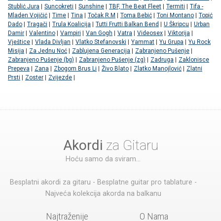
Stublić Jura
|
Suncokreti
|
Sunshine
|
TBF, The Beat Fleet
|
Termiti
|
Tifa -
Mladen Vojičić
|
Time
|
Tina
|
Točak R.M
|
Toma Bebić
|
Toni Montano
|
Topić
Dado
|
Tragači
|
Trula Koalicija
|
Tutti Frutti Balkan Bend
|
U Škripcu
|
Urban
Damir
|
Valentino
|
Vampiri
|
Van Gogh
|
Vatra
|
Videosex
|
Viktorija
|
Vještice
|
Vlada Divljan
|
Vlatko Stefanovski
|
Yammat
|
Yu Grupa
|
Yu Rock
Misija
|
Za Jednu Noć
|
Zablujena Generacija
|
Zabranjeno Pušenje
|
Zabranjeno Pušenje (bg)
|
Zabranjeno Pušenje (zg)
|
Zadruga
|
Zaklonisce
Prepeva
|
Zana
|
Zbogom Brus Li
|
Živo Blato
|
Zlatko Manojlović
|
Zlatni
Prsti
|
Zoster
|
Zvijezde
|
Akordi
za Gitaru
Hoću samo da sviram...
Besplatni akordi za gitaru - Besplatne guitar pro tablature -
Najveća kolekcija akorda na balkanu
Najtraženije
O Nama