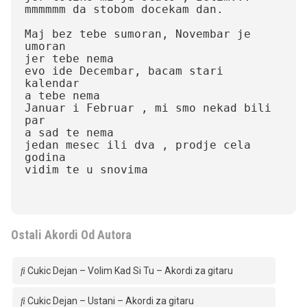
mmmmmm da stobom docekam dan.

Maj bez tebe sumoran, Novembar je 
umoran

jer tebe nema

evo ide Decembar, bacam stari 
kalendar

a tebe nema

Januar i Februar , mi smo nekad bili 
par

a sad te nema

jedan mesec ili dva , prodje cela 
godina

vidim te u snovima

Ostali Akordi Od Autora
Cukic Dejan – Volim Kad Si Tu – Akordi za gitaru
Cukic Dejan – Ustani – Akordi za gitaru