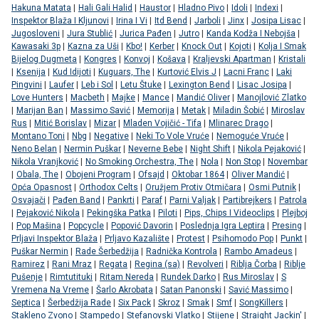
Hakuna Matata
|
Hali Gali Halid
|
Haustor
|
Hladno Pivo
|
Idoli
|
Indexi
|
Inspektor Blaža I Kljunovi
|
Irina I Vi
|
Itd Bend
|
Jarboli
|
Jinx
|
Josipa Lisac
|
Jugosloveni
|
Jura Stublić
|
Jurica Pađen
|
Jutro
|
Kanda Kodža I Nebojša
|
Kawasaki 3p
|
Kazna za Uši
|
Kbo!
|
Kerber
|
Knock Out
|
Kojoti
|
Kolja I Smak
Bijelog Dugmeta
|
Kongres
|
Konvoj
|
Košava
|
Kraljevski Apartman
|
Kristali
|
Ksenija
|
Kud Idijoti
|
Kuguars, The
|
Kurtović Elvis J
|
Lacni Franc
|
Laki
Pingvini
|
Laufer
|
Leb i Sol
|
Letu Štuke
|
Lexington Bend
|
Lisac Josipa
|
Love Hunters
|
Macbeth
|
Majke
|
Mance
|
Mandić Oliver
|
Manojlović Zlatko
|
Marijan Ban
|
Massimo Savić
|
Memorija
|
Metak
|
Miladin Šobić
|
Miroslav
Rus
|
Mitić Borislav
|
Mizar
|
Mladen Vojičić - Tifa
|
Mlinarec Drago
|
Montano Toni
|
Nbg
|
Negative
|
Neki To Vole Vruće
|
Nemoguće Vruće
|
Neno Belan
|
Nermin Puškar
|
Neverne Bebe
|
Night Shift
|
Nikola Pejaković
|
Nikola Vranjković
|
No Smoking Orchestra, The
|
Nola
|
Non Stop
|
Novembar
|
Obala, The
|
Obojeni Program
|
Ofsajd
|
Oktobar 1864
|
Oliver Mandić
|
Opća Opasnost
|
Orthodox Celts
|
Oružjem Protiv Otmičara
|
Osmi Putnik
|
Osvajači
|
Pađen Band
|
Pankrti
|
Paraf
|
Parni Valjak
|
Partibrejkers
|
Patrola
|
Pejaković Nikola
|
Pekingška Patka
|
Piloti
|
Pips, Chips I Videoclips
|
Plejboj
|
Pop Mašina
|
Popcycle
|
Popović Davorin
|
Poslednja Igra Leptira
|
Presing
|
Prljavi Inspektor Blaža
|
Prljavo Kazalište
|
Protest
|
Psihomodo Pop
|
Punkt
|
Puškar Nermin
|
Rade Šerbedžija
|
Radnička Kontrola
|
Rambo Amadeus
|
Ramirez
|
Rani Mraz
|
Regata
|
Regina (sa)
|
Revolveri
|
Riblja Čorba
|
Riblje
Pušenje
|
Rimtutituki
|
Ritam Nereda
|
Rundek Darko
|
Rus Miroslav
|
S
Vremena Na Vreme
|
Šarlo Akrobata
|
Satan Panonski
|
Savić Massimo
|
Septica
|
Šerbedžija Rade
|
Six Pack
|
Skroz
|
Smak
|
Smf
|
SongKillers
|
Stakleno Zvono
|
Stampedo
|
Stefanovski Vlatko
|
Stijene
|
Straight Jackin'
|