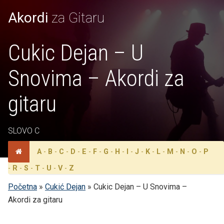
Akordi
za Gitaru
Cukic Dejan – U
Snovima – Akordi za
gitaru
SLOVO C
A
-
B
-
C
-
D
-
E
-
F
-
G
-
H
-
I
-
J
-
K
-
L
-
M
-
N
-
O
-
P
-
R
-
S
-
T
-
U
-
V
-
Z
Početna
»
Cukić Dejan
»
Cukic Dejan – U Snovima –
Akordi za gitaru