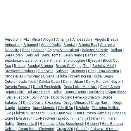
Aerodrom
|
Akt
|
Alisa
|
Alogia
|
Amajlija
|
Ambasadori
|
Angels Breath
|
Animatori
|
Arhangel
|
Arsen Dedić
|
Atentat
|
Atheist Rap
|
Atomsko
Sklonište
|
Babe
|
Babies
|
Bajaga & Instruktori
|
Balašević Đorđe
|
Balkan
|
Bare Goran
|
Bebi Dol
|
Bebić Toma
|
Belan Neno
|
Belfast Food
|
Bezobrazno Zeleno
|
Bijele Strijele
|
Bijelo Dugme
|
Bjesovi
|
Block Out
|
Boa
|
Bolero
|
Bombaj Štampa
|
Books Of Knjige, The
|
Borislav Mitić
|
Bresković Brothers
|
Buldožer
|
Bulevar
|
Bušmani
|
Cod
|
Crna Udovica
|
Crno Perje
|
Crno Vino
|
Crvena Jabuka
|
Crveni Koralji
|
Cukić Dejan
|
Čutura
|
Dado Topić
|
Daleka Obala
|
Damir Urban
|
Darko Rundek
|
Đavoli
|
Davorin Popović
|
Debeli Precjednik
|
Deca Loših Muzičara
|
Dedić Arsen
|
Dejan Cukić
|
Del Arno Bend
|
Delča
|
Denis I Denis
|
Direktori
|
Divljan Vlada
|
Divlje Jagode
|
Divlji Anđeli
|
Dobrovoljno Pevačko Društvo
|
Đorđe
Balašević
|
Đordje David & Fuzzbox
|
Drago Mlinarec
|
Drugi Način
|
Drugo
Stanje
|
Đubrivo
|
Đura i Mornari
|
Dža ili Bu
|
Džukele
|
Ekatarina Velika -
EKV
|
Električni Orgazam
|
Elvis J Kurtović
|
Emir I Frozen Camels
|
Erogene
Zone
|
Eva Braun
|
Ex-Revolveri
|
Eyesburn
|
Familija
|
Film
|
Fit
|
Flare
|
Galija
|
Generacija 5
|
Generacija Bez Budućnosti
|
Gibonni
|
Gino Banana
|
Goblini
|
Goran Bare i Plaćenici
|
Grupa 220
|
Gustafi
|
Gužva u 16-tercu
|