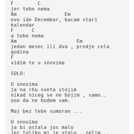
F        C

jer tebe nema

Am                Em

evo ide Decembar, bacam stari 
kalendar

F      C

a tebe nema

Am                    Em    

jedan mesec ili dva , prodje cela 
godina

F

vidim te u snovima

SOLO:

U snovima

ja na rhu sveta stojim

nikad niceg se ne bojim , samo..

ooo da ne budem sam.

Maj bez tebe sumoran ...

U snovima

ja bi ostala jos malo

jer toliko mi je stalo , zelim...
