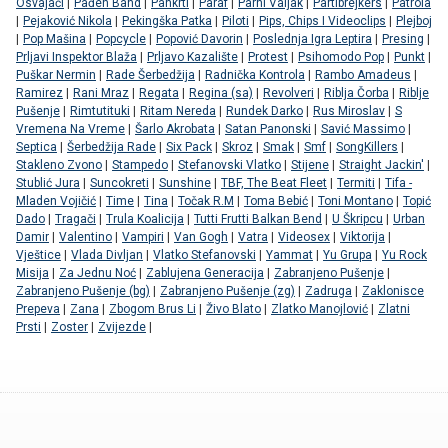
Osvajači
|
Pađen Band
|
Pankrti
|
Paraf
|
Parni Valjak
|
Partibrejkers
|
Patrola
|
Pejaković Nikola
|
Pekingška Patka
|
Piloti
|
Pips, Chips I Videoclips
|
Plejboj
|
Pop Mašina
|
Popcycle
|
Popović Davorin
|
Poslednja Igra Leptira
|
Presing
|
Prljavi Inspektor Blaža
|
Prljavo Kazalište
|
Protest
|
Psihomodo Pop
|
Punkt
|
Puškar Nermin
|
Rade Šerbedžija
|
Radnička Kontrola
|
Rambo Amadeus
|
Ramirez
|
Rani Mraz
|
Regata
|
Regina (sa)
|
Revolveri
|
Riblja Čorba
|
Riblje
Pušenje
|
Rimtutituki
|
Ritam Nereda
|
Rundek Darko
|
Rus Miroslav
|
S
Vremena Na Vreme
|
Šarlo Akrobata
|
Satan Panonski
|
Savić Massimo
|
Septica
|
Šerbedžija Rade
|
Six Pack
|
Skroz
|
Smak
|
Smf
|
SongKillers
|
Stakleno Zvono
|
Stampedo
|
Stefanovski Vlatko
|
Stijene
|
Straight Jackin'
|
Stublić Jura
|
Suncokreti
|
Sunshine
|
TBF, The Beat Fleet
|
Termiti
|
Tifa -
Mladen Vojičić
|
Time
|
Tina
|
Točak R.M
|
Toma Bebić
|
Toni Montano
|
Topić
Dado
|
Tragači
|
Trula Koalicija
|
Tutti Frutti Balkan Bend
|
U Škripcu
|
Urban
Damir
|
Valentino
|
Vampiri
|
Van Gogh
|
Vatra
|
Videosex
|
Viktorija
|
Vještice
|
Vlada Divljan
|
Vlatko Stefanovski
|
Yammat
|
Yu Grupa
|
Yu Rock
Misija
|
Za Jednu Noć
|
Zablujena Generacija
|
Zabranjeno Pušenje
|
Zabranjeno Pušenje (bg)
|
Zabranjeno Pušenje (zg)
|
Zadruga
|
Zaklonisce
Prepeva
|
Zana
|
Zbogom Brus Li
|
Živo Blato
|
Zlatko Manojlović
|
Zlatni
Prsti
|
Zoster
|
Zvijezde
|