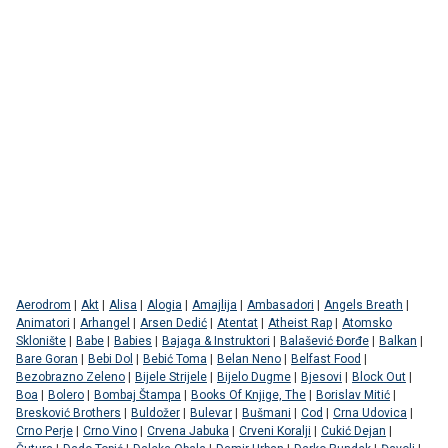
Aerodrom
|
Akt
|
Alisa
|
Alogia
|
Amajlija
|
Ambasadori
|
Angels Breath
|
Animatori
|
Arhangel
|
Arsen Dedić
|
Atentat
|
Atheist Rap
|
Atomsko
Sklonište
|
Babe
|
Babies
|
Bajaga & Instruktori
|
Balašević Đorđe
|
Balkan
|
Bare Goran
|
Bebi Dol
|
Bebić Toma
|
Belan Neno
|
Belfast Food
|
Bezobrazno Zeleno
|
Bijele Strijele
|
Bijelo Dugme
|
Bjesovi
|
Block Out
|
Boa
|
Bolero
|
Bombaj Štampa
|
Books Of Knjige, The
|
Borislav Mitić
|
Bresković Brothers
|
Buldožer
|
Bulevar
|
Bušmani
|
Cod
|
Crna Udovica
|
Crno Perje
|
Crno Vino
|
Crvena Jabuka
|
Crveni Koralji
|
Cukić Dejan
|