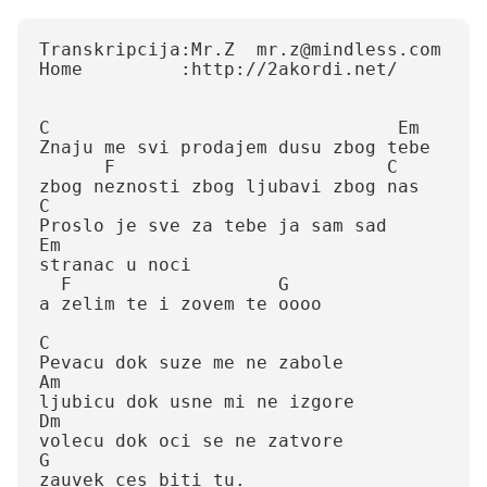
Transkripcija:Mr.Z  mr.z@mindless.com

Home         :http://2akordi.net/

C                                Em

Znaju me svi prodajem dusu zbog tebe

      F                         C

zbog neznosti zbog ljubavi zbog nas

C

Proslo je sve za tebe ja sam sad

Em

stranac u noci

  F                   G

a zelim te i zovem te oooo

C

Pevacu dok suze me ne zabole

Am

ljubicu dok usne mi ne izgore

Dm

volecu dok oci se ne zatvore

G

zauvek ces biti tu.  
