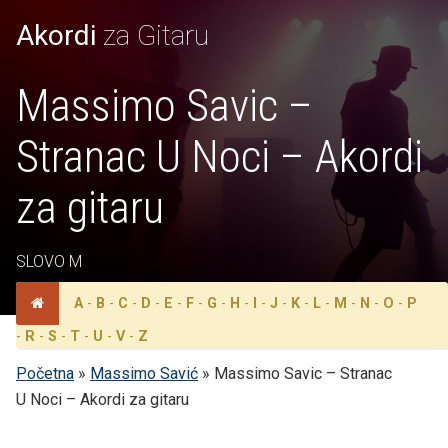
Akordi
za Gitaru
Massimo Savic –
Stranac U Noci – Akordi
za gitaru
SLOVO M
A
-
B
-
C
-
D
-
E
-
F
-
G
-
H
-
I
-
J
-
K
-
L
-
M
-
N
-
O
-
P
-
R
-
S
-
T
-
U
-
V
-
Z
Početna
»
Massimo Savić
»
Massimo Savic – Stranac
U Noci – Akordi za gitaru