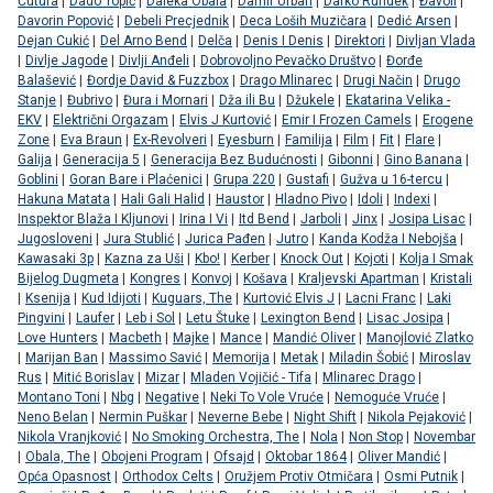
Čutura
|
Dado Topić
|
Daleka Obala
|
Damir Urban
|
Darko Rundek
|
Đavoli
|
Davorin Popović
|
Debeli Precjednik
|
Deca Loših Muzičara
|
Dedić Arsen
|
Dejan Cukić
|
Del Arno Bend
|
Delča
|
Denis I Denis
|
Direktori
|
Divljan Vlada
|
Divlje Jagode
|
Divlji Anđeli
|
Dobrovoljno Pevačko Društvo
|
Đorđe
Balašević
|
Đordje David & Fuzzbox
|
Drago Mlinarec
|
Drugi Način
|
Drugo
Stanje
|
Đubrivo
|
Đura i Mornari
|
Dža ili Bu
|
Džukele
|
Ekatarina Velika -
EKV
|
Električni Orgazam
|
Elvis J Kurtović
|
Emir I Frozen Camels
|
Erogene
Zone
|
Eva Braun
|
Ex-Revolveri
|
Eyesburn
|
Familija
|
Film
|
Fit
|
Flare
|
Galija
|
Generacija 5
|
Generacija Bez Budućnosti
|
Gibonni
|
Gino Banana
|
Goblini
|
Goran Bare i Plaćenici
|
Grupa 220
|
Gustafi
|
Gužva u 16-tercu
|
Hakuna Matata
|
Hali Gali Halid
|
Haustor
|
Hladno Pivo
|
Idoli
|
Indexi
|
Inspektor Blaža I Kljunovi
|
Irina I Vi
|
Itd Bend
|
Jarboli
|
Jinx
|
Josipa Lisac
|
Jugosloveni
|
Jura Stublić
|
Jurica Pađen
|
Jutro
|
Kanda Kodža I Nebojša
|
Kawasaki 3p
|
Kazna za Uši
|
Kbo!
|
Kerber
|
Knock Out
|
Kojoti
|
Kolja I Smak
Bijelog Dugmeta
|
Kongres
|
Konvoj
|
Košava
|
Kraljevski Apartman
|
Kristali
|
Ksenija
|
Kud Idijoti
|
Kuguars, The
|
Kurtović Elvis J
|
Lacni Franc
|
Laki
Pingvini
|
Laufer
|
Leb i Sol
|
Letu Štuke
|
Lexington Bend
|
Lisac Josipa
|
Love Hunters
|
Macbeth
|
Majke
|
Mance
|
Mandić Oliver
|
Manojlović Zlatko
|
Marijan Ban
|
Massimo Savić
|
Memorija
|
Metak
|
Miladin Šobić
|
Miroslav
Rus
|
Mitić Borislav
|
Mizar
|
Mladen Vojičić - Tifa
|
Mlinarec Drago
|
Montano Toni
|
Nbg
|
Negative
|
Neki To Vole Vruće
|
Nemoguće Vruće
|
Neno Belan
|
Nermin Puškar
|
Neverne Bebe
|
Night Shift
|
Nikola Pejaković
|
Nikola Vranjković
|
No Smoking Orchestra, The
|
Nola
|
Non Stop
|
Novembar
|
Obala, The
|
Obojeni Program
|
Ofsajd
|
Oktobar 1864
|
Oliver Mandić
|
Opća Opasnost
|
Orthodox Celts
|
Oružjem Protiv Otmičara
|
Osmi Putnik
|